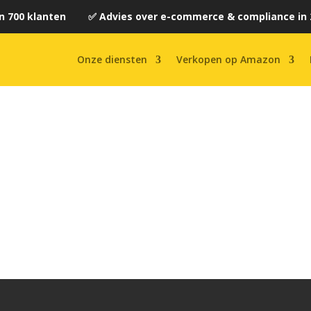
n 700 klanten ✅ Advies over e-commerce & compliance in 
Onze diensten
Verkopen op Amazon