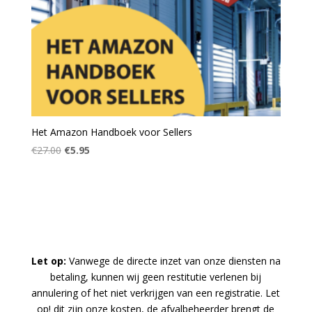
Het Amazon Handboek voor Sellers
Oorspronkelijke
Huidige
€
27.00
€
5.95
prijs
prijs
was:
is:
€27.00.
€5.95.
Let op:
Vanwege de directe inzet van onze diensten na
betaling, kunnen wij geen restitutie verlenen bij
annulering of het niet verkrijgen van een registratie. Let
op! dit zijn onze kosten, de afvalbeheerder brengt de