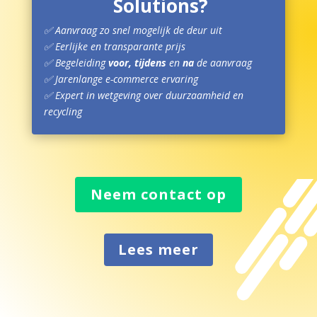
Solutions?
✅
Aanvraag zo snel mogelijk
de deur uit
✅ Eerlijke en transparante prijs
✅
Begeleiding
voor, tijdens
en
na
de aanvraag
✅
Jarenlange e-commerce ervaring
✅ Expert in wetgeving over duurzaamheid en
recycling
Neem contact op
Lees meer