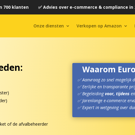
n 700 klanten ✅ Advies over e-commerce & compliance in 
Onze diensten
Verkopen op Amazon
weden:
Waarom Europ
✅
Aanvraag zo snel mogelijk
d
✅ Eerlijke en transparante pri
ster)
✅
Begeleiding
voor, tijdens
e
✅
Jarenlange e-commerce erv
der)
✅ Expert in wetgeving over du
rket of de afvalbeheerder