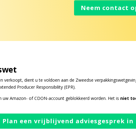
Neem contact o
swet
verkoopt, dient u te voldoen aan de Zweedse verpakkingswetgeving
xtended Producer Responsibility (EPR).
f kan uw Amazon- of CDON-account geblokkeerd worden. Het is
niet t
Plan een vrijblijvend adviesgesprek in