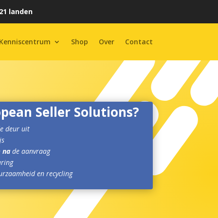
21 landen
Kenniscentrum
Shop
Over
Contact
ean Seller Solutions?
e deur uit
js
n
na
de aanvraag
aring
urzaamheid en recycling