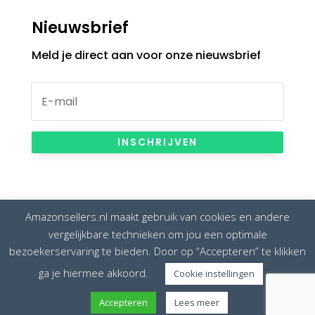
Nieuwsbrief
Meld je direct aan voor onze nieuwsbrief
INSCHRIJVEN
Amazonsellers.nl maakt gebruik van cookies en andere
vergelijkbare technieken om jou een optimale
bezoekerservaring te bieden. Door op “Accepteren” te klikken
Disclaimer
Privacybeleid
Cookiebeleid
ga je hiermee akkoord.
Cookie instellingen
Amazonsellers is onderdeel van
European Seller
Accepteren
Lees meer
Solutions