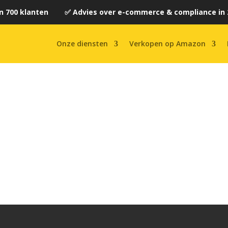
n 700 klanten ✅ Advies over e-commerce & compliance in 
Onze diensten
Verkopen op Amazon