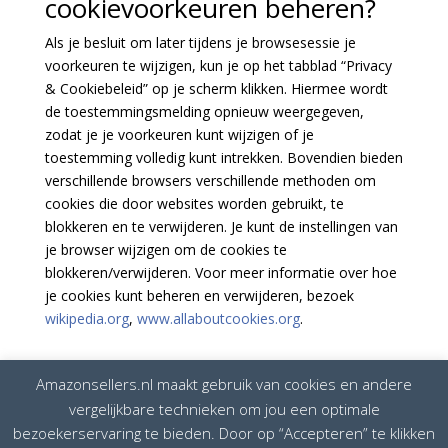
cookievoorkeuren beheren?
Als je besluit om later tijdens je browsesessie je
voorkeuren te wijzigen, kun je op het tabblad “Privacy
& Cookiebeleid” op je scherm klikken. Hiermee wordt
de toestemmingsmelding opnieuw weergegeven,
zodat je je voorkeuren kunt wijzigen of je
toestemming volledig kunt intrekken. Bovendien bieden
verschillende browsers verschillende methoden om
cookies die door websites worden gebruikt, te
blokkeren en te verwijderen. Je kunt de instellingen van
je browser wijzigen om de cookies te
blokkeren/verwijderen. Voor meer informatie over hoe
je cookies kunt beheren en verwijderen, bezoek
wikipedia.org
,
www.allaboutcookies.org
.
Amazonsellers.nl maakt gebruik van cookies en andere
vergelijkbare technieken om jou een optimale
bezoekerservaring te bieden. Door op “Accepteren” te klikken
Disclaimer
Privacybeleid
Cookiebeleid