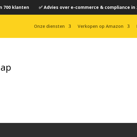
n 700 klanten ✅ Advies over e-commerce & compliance in 
Onze diensten
Verkopen op Amazon
Map