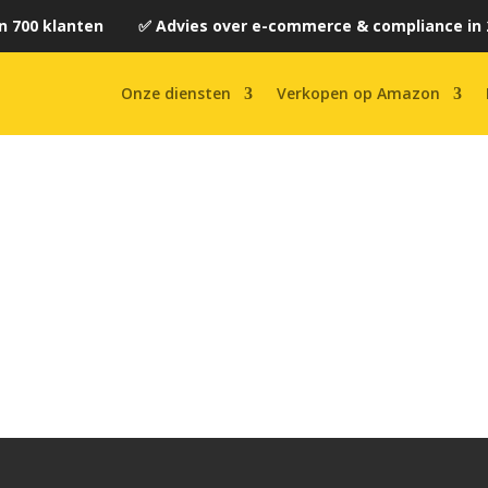
n 700 klanten ✅ Advies over e-commerce & compliance in 
Onze diensten
Verkopen op Amazon