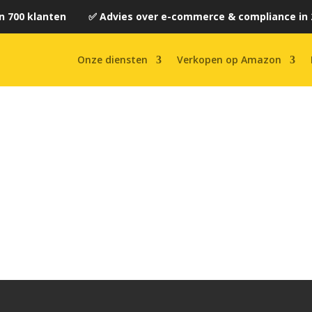
n 700 klanten ✅ Advies over e-commerce & compliance in 
Onze diensten
Verkopen op Amazon