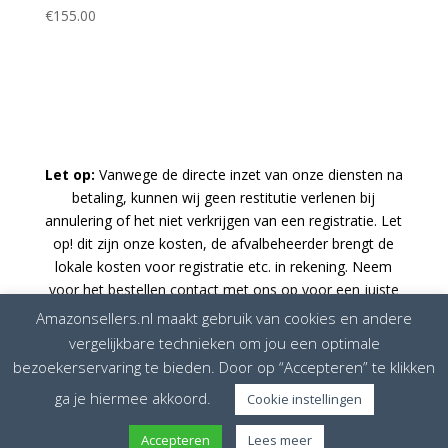
€
155.00
Let op:
Vanwege de directe inzet van onze diensten na
betaling, kunnen wij geen restitutie verlenen bij
annulering of het niet verkrijgen van een registratie. Let
op! dit zijn onze kosten, de afvalbeheerder brengt de
lokale kosten voor registratie etc. in rekening. Neem
voor het bestellen contact met ons op voor een juiste
prijsopgaaf.
Amazonsellers.nl maakt gebruik van cookies en andere
Bij twijfel neem contact op. Op al onze dienstverlening
vergelijkbare technieken om jou een optimale
zijn onze algemene voorwaarden en service
bezoekerservaring te bieden. Door op “Accepteren” te klikken
voorwaarden van toepassing
.
ga je hiermee akkoord.
Cookie instellingen
Accepteren
Lees meer