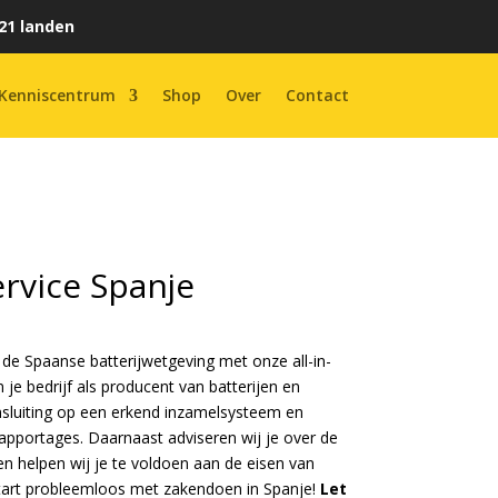
21 landen
Kenniscentrum
Shop
Over
Contact
ervice Spanje
 de Spaanse batterijwetgeving met onze all-in-
 je bedrijf als producent van batterijen en
nsluiting op een erkend inzamelsysteem en
 rapportages. Daarnaast adviseren wij je over de
en helpen wij je te voldoen aan de eisen van
tart probleemloos met zakendoen in Spanje!
Let