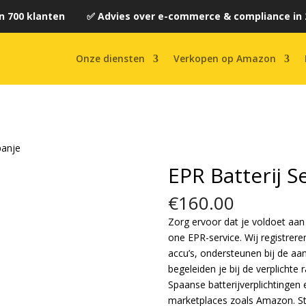
n 700 klanten ✅ Advies over e-commerce & compliance in 
Onze diensten
Verkopen op Amazon
panje
EPR Batterij S
€
160.00
Zorg ervoor dat je voldoet aan
one EPR-service. Wij registreren
accu’s, ondersteunen bij de aa
begeleiden je bij de verplichte
Spaanse batterijverplichtingen 
marketplaces zoals Amazon. S