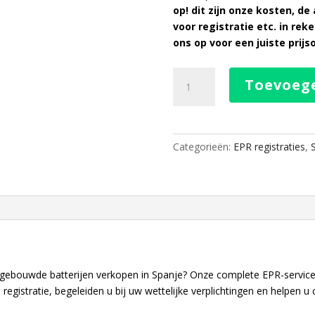
op! dit zijn onze kosten, d
voor registratie etc. in re
ons op voor een juiste prijs
EPR
Toevoeg
Batterij
Service
Spanje
aantal
Categorieën:
EPR registraties
,
 ingebouwde batterijen verkopen in Spanje? Onze complete EPR-servic
 registratie, begeleiden u bij uw wettelijke verplichtingen en helpen 