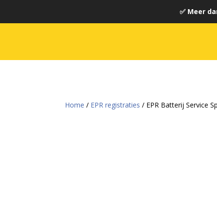
✅ Meer da
Home
/
EPR registraties
/ EPR Batterij Service S