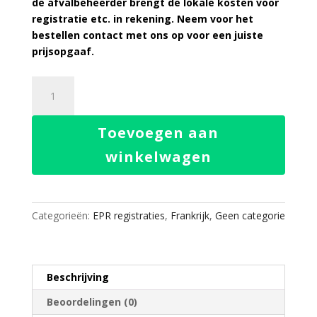
de afvalbeheerder brengt de lokale kosten voor
registratie etc. in rekening. Neem voor het
bestellen contact met ons op voor een juiste
prijsopgaaf.
EPR
Overige
Services
Toevoegen aan
Frankrijk
aantal
winkelwagen
Categorieën:
EPR registraties
,
Frankrijk
,
Geen categorie
Beschrijving
Beoordelingen (0)