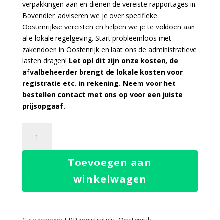
verpakkingen aan en dienen de vereiste rapportages in.
Bovendien adviseren we je over specifieke
Oostenrijkse vereisten en helpen we je te voldoen aan
alle lokale regelgeving. Start probleemloos met
zakendoen in Oostenrijk en laat ons de administratieve
lasten dragen!
Let op! dit zijn onze kosten, de
afvalbeheerder brengt de lokale kosten voor
registratie etc. in rekening. Neem voor het
bestellen contact met ons op voor een juiste
prijsopgaaf.
EPR
Verpakkingen
Service
Toevoegen aan
Oostenrijk
aantal
winkelwagen
Categorieën:
EPR registraties
,
Oostenrijk