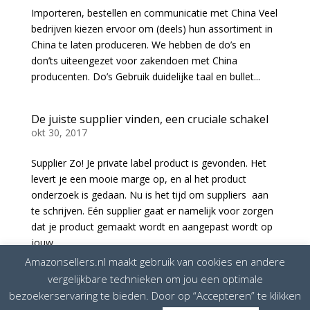
Importeren, bestellen en communicatie met China Veel
bedrijven kiezen ervoor om (deels) hun assortiment in
China te laten produceren. We hebben de do’s en
don’ts uiteengezet voor zakendoen met China
producenten. Do’s Gebruik duidelijke taal en bullet...
De juiste supplier vinden, een cruciale schakel
okt 30, 2017
Supplier Zo! Je private label product is gevonden. Het
levert je een mooie marge op, en al het product
onderzoek is gedaan. Nu is het tijd om suppliers aan
te schrijven. Eén supplier gaat er namelijk voor zorgen
dat je product gemaakt wordt en aangepast wordt op
jouw...
Amazonsellers.nl maakt gebruik van cookies en andere
vergelijkbare technieken om jou een optimale
bezoekerservaring te bieden. Door op “Accepteren” te klikken
Disclaimer
Privacybeleid
Cookiebeleid